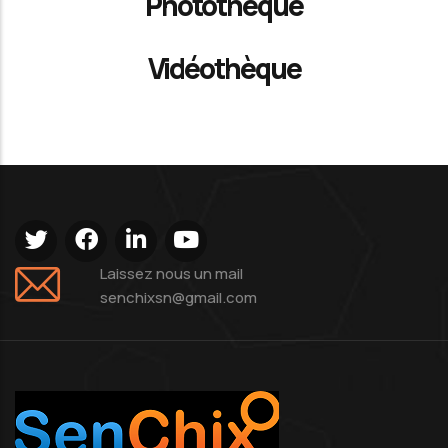
Photothèque
Vidéothèque
Laissez nous un mail
senchixsn@gmail.com